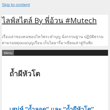
Skip to content
ไลฟ์สไตล์ By พี่อ้วน #Mutech
เรื่องเล่าของคนชอบไหว้พระทำบุญ นั่งกรรมฐาน ปฏิบัติธรรม
ตามรอยคุณแม่บุญเรือน เก็บไดอารี่มาเขียนเล่าสู่กันฟัง
Menu
ถ้ำผีหัวโต
เสน่ห์ “ถ้ำลอด” และ “ถ้ำผีหัวโต”